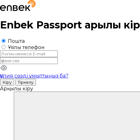
Enbek Passport
арқылы кі
Пошта
Ұялы телефон
Құпия сөзді ұмыттыңыз ба?
Кіру
Тіркелу
Арқылы кіру